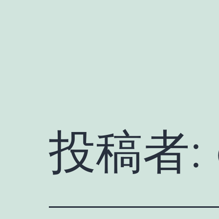
コ
ン
テ
ン
ツ
へ
ス
キ
投稿者:
ッ
プ